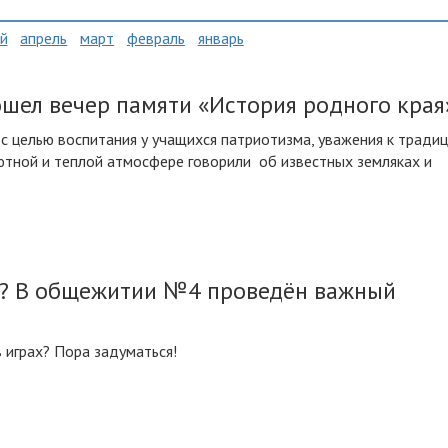
й
апрель
март
февраль
январь
шел вечер памяти «История родного края
 целью воспитания у учащихся патриотизма, уважения к традиц
ютной и теплой атмосфере говорили об известных земляках и
ь? В общежитии №4 проведён важный
 играх? Пора задуматься!